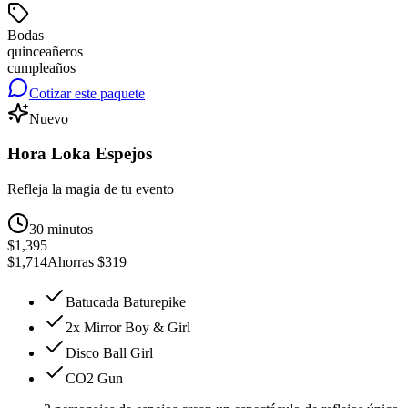
Bodas
quinceañeros
cumpleaños
Cotizar este paquete
Nuevo
Hora Loka Espejos
Refleja la magia de tu evento
30 minutos
$1,395
$1,714
Ahorras
$319
Batucada Baturepike
2
x
Mirror Boy & Girl
Disco Ball Girl
CO2 Gun