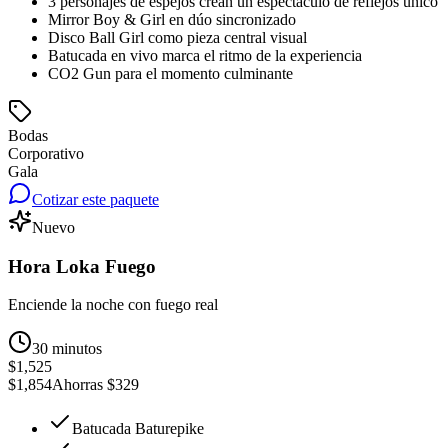
3 personajes de espejos crean un espectáculo de reflejos único
Mirror Boy & Girl en dúo sincronizado
Disco Ball Girl como pieza central visual
Batucada en vivo marca el ritmo de la experiencia
CO2 Gun para el momento culminante
Bodas
Corporativo
Gala
Cotizar este paquete
Nuevo
Hora Loka Fuego
Enciende la noche con fuego real
30 minutos
$1,525
$1,854
Ahorras
$329
Batucada Baturepike