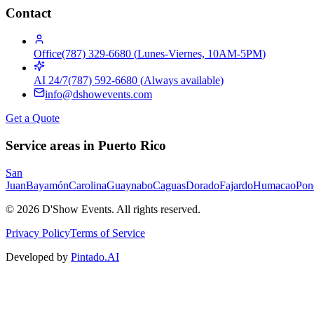
Contact
Office
(787) 329-6680
(
Lunes-Viernes, 10AM-5PM
)
AI 24/7
(787) 592-6680
(
Always available
)
info@dshowevents.com
Get a Quote
Service areas in Puerto Rico
San
Juan
Bayamón
Carolina
Guaynabo
Caguas
Dorado
Fajardo
Humacao
Pon
©
2026
D'Show Events.
All rights reserved.
Privacy Policy
Terms of Service
Developed by
Pintado.AI