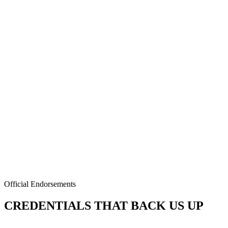
quinceañeros en 2026?
¿Con cuánto tiempo de anticipación debo reservar el entretenimiento
para un quinceañero?
¿Qué combinación de servicios da más impacto por el presupuesto en
un quinceañero?
¿Son seguros los cold sparks para la quinceañera y sus invitados?
¿El photo booth 360 es apropiado para invitados de todas las edades?
Official Endorsements
CREDENTIALS THAT BACK US UP