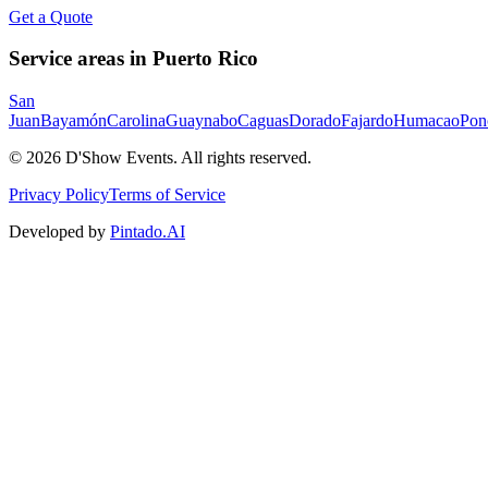
Get a Quote
Service areas in Puerto Rico
San
Juan
Bayamón
Carolina
Guaynabo
Caguas
Dorado
Fajardo
Humacao
Pon
©
2026
D'Show Events.
All rights reserved.
Privacy Policy
Terms of Service
Developed by
Pintado.AI