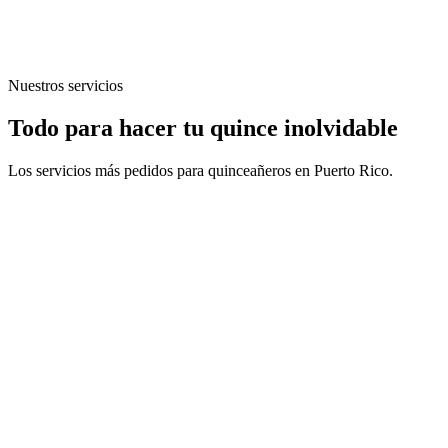
Nuestros servicios
Todo para hacer tu quince inolvidable
Los servicios más pedidos para quinceañeros en Puerto Rico.
Splash Drummers
Spectacular aquatic percussion fusing live music, synchronized
water effects and LED lights.
2 variants available
View Details
Cold Sparks
Safe indoor fireworks creating cinematic moments without smoke or
heat.
View Details