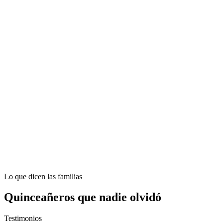
Photo Booth & Video 360
360-degree video with cutting-edge technology creating memorable
and instantly shareable content.
View Details
Batucada
Explosive Brazilian energy and contagious rhythms that transform
your celebration into an unforgettable party.
6 variants available
View Details
Professional DJ
Expert musical direction with personalized curation and perfect
crowd reading that keeps the energy high.
View Details
Lo que dicen las familias
Quinceañeros que nadie olvidó
Testimonios