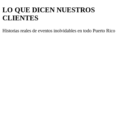
LO QUE DICEN NUESTROS
CLIENTES
Historias reales de eventos inolvidables en todo Puerto Rico
MS
Mereline Suarez
Representante
· Parroquia Ascención del Señor
Misa de Aguinaldo
·
Rexville, Bayamón
dic 2025