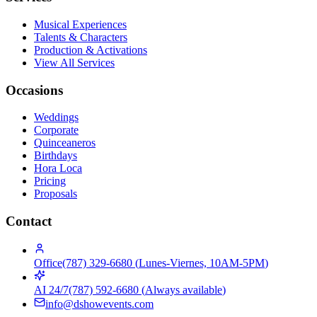
Musical Experiences
Talents & Characters
Production & Activations
View All Services
Occasions
Weddings
Corporate
Quinceaneros
Birthdays
Hora Loca
Pricing
Proposals
Contact
Office
(787) 329-6680
(
Lunes-Viernes, 10AM-5PM
)
AI 24/7
(787) 592-6680
(
Always available
)
info@dshowevents.com