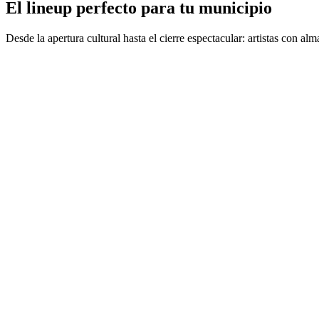
El lineup perfecto para tu municipio
Desde la apertura cultural hasta el cierre espectacular: artistas con al
Batucada
Explosive Brazilian energy and contagious rhythms that transform your
6 variants available
View Details
Pleneros
The living tradition of Puerto Rico in every beat. Authentic plena cele
4 variants available
View Details
Vejigantes
Iconic characters of Puerto Rican carnival with handcrafted masks.
3 variants available