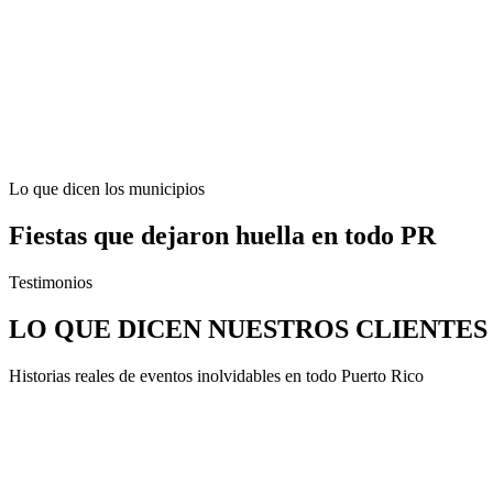
3 variants available
View Details
Cold Sparks
Safe indoor fireworks creating cinematic moments without smoke or h
View Details
Lo que dicen los municipios
Fiestas que dejaron huella en todo PR
Testimonios
LO QUE DICEN NUESTROS CLIENTES
Historias reales de eventos inolvidables en todo Puerto Rico