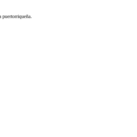
ma puertorriqueña.
 celebration into an unforgettable party.
brating our heritage with pride and flavor.