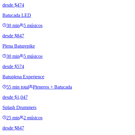
desde
$
474
Batucada LED
30 min
5 músicos
desde
$
847
Plena Baturepike
30 min
5 músicos
desde
$
574
Batuplena Experience
55 min total
Pleneros + Batucada
desde
$
1,047
Splash Drummers
25 min
2 músicos
desde
$
847