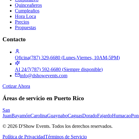
Quinceañeros
Cumpleaños
Hora Loca
Precios
Propuestas
Contacto
Oficina
(787) 329-6680
(
Lunes-Viernes, 10AM-5PM
)
AI 24/7
(787) 592-6680
(
Siempre disponible
)
info@dshowevents.com
Cotizar Ahora
Áreas de servicio en Puerto Rico
San
Juan
Bayamón
Carolina
Guaynabo
Caguas
Dorado
Fajardo
Humacao
Pon
©
2026
D'Show Events.
Todos los derechos reservados.
Política de Privacidad
Términos de Servicio