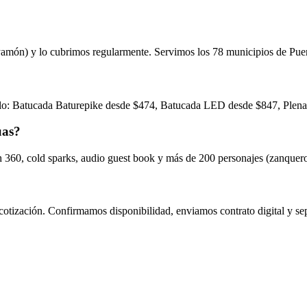
ayamón) y lo cubrimos regularmente. Servimos los 78 municipios de Pue
o: Batucada Baturepike desde $474, Batucada LED desde $847, Plena Ba
uas?
h 360, cold sparks, audio guest book y más de 200 personajes (zanquer
otización. Confirmamos disponibilidad, enviamos contrato digital y sep