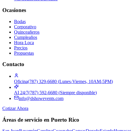
Ocasiones
Bodas
Corporativo
Quinceañeros
Cumpleaños
Hora Loca
Precios
Propuestas
Contacto
Oficina
(787) 329-6680
(
Lunes-Viernes, 10AM-5PM
)
AI 24/7
(787) 592-6680
(
Siempre disponible
)
info@dshowevents.com
Cotizar Ahora
Áreas de servicio en Puerto Rico
San Juan
Bayamón
Carolina
Guaynabo
Caguas
Dorado
Fajardo
Humaca