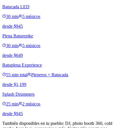
Batucada LED
30 min
5 músicos
desde
$
945
Plena Baturepike
30 min
5 músicos
desde
$
649
Batuplena Experience
55 min total
Pleneros + Batucada
desde
$
1,199
Splash Drummers
25 min
2 músicos
desde
$
945
También disponibles en tu pueblo: DJ, photo booth 360, cold