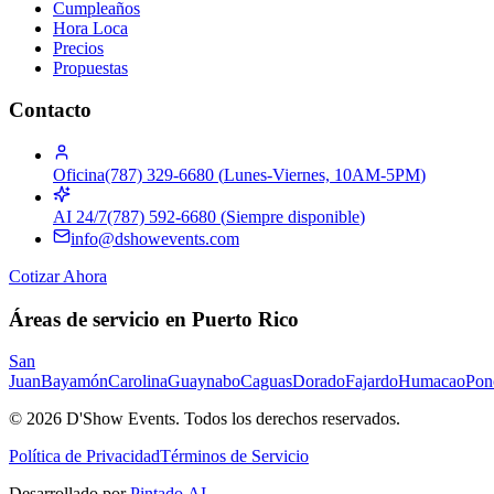
Cumpleaños
Hora Loca
Precios
Propuestas
Contacto
Oficina
(787) 329-6680
(
Lunes-Viernes, 10AM-5PM
)
AI 24/7
(787) 592-6680
(
Siempre disponible
)
info@dshowevents.com
Cotizar Ahora
Áreas de servicio en Puerto Rico
San
Juan
Bayamón
Carolina
Guaynabo
Caguas
Dorado
Fajardo
Humacao
Pon
©
2026
D'Show Events.
Todos los derechos reservados.
Política de Privacidad
Términos de Servicio
Desarrollado por
Pintado.AI