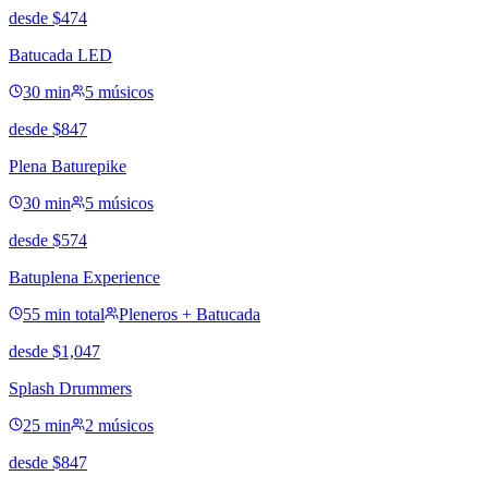
desde
$
474
Batucada LED
30 min
5 músicos
desde
$
847
Plena Baturepike
30 min
5 músicos
desde
$
574
Batuplena Experience
55 min total
Pleneros + Batucada
desde
$
1,047
Splash Drummers
25 min
2 músicos
desde
$
847