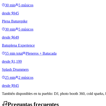
30 min
5 músicos
desde
$
945
Plena Baturepike
30 min
5 músicos
desde
$
649
Batuplena Experience
55 min total
Pleneros + Batucada
desde
$
1,199
Splash Drummers
25 min
2 músicos
desde
$
945
También disponibles en tu pueblo: DJ, photo booth 360, cold sparks,
Preguntas frecuentes