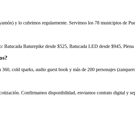
Bayamón) y lo cubrimos regularmente. Servimos los 78 municipios de Pue
o: Batucada Baturepike desde $525, Batucada LED desde $945, Plena Ba
cos?
h 360, cold sparks, audio guest book y más de 200 personajes (zanquero
otización. Confirmamos disponibilidad, enviamos contrato digital y sep