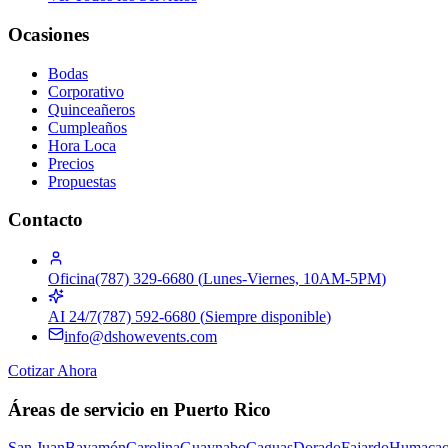
Ocasiones
Bodas
Corporativo
Quinceañeros
Cumpleaños
Hora Loca
Precios
Propuestas
Contacto
Oficina
(787) 329-6680
(
Lunes-Viernes, 10AM-5PM
)
AI 24/7
(787) 592-6680
(
Siempre disponible
)
info@dshowevents.com
Cotizar Ahora
Áreas de servicio en Puerto Rico
San Juan
Bayamón
Carolina
Guaynabo
Caguas
Dorado
Fajardo
Humaca