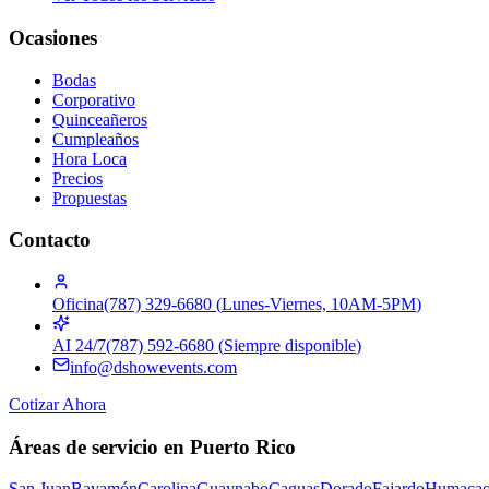
Ocasiones
Bodas
Corporativo
Quinceañeros
Cumpleaños
Hora Loca
Precios
Propuestas
Contacto
Oficina
(787) 329-6680
(
Lunes-Viernes, 10AM-5PM
)
AI 24/7
(787) 592-6680
(
Siempre disponible
)
info@dshowevents.com
Cotizar Ahora
Áreas de servicio en Puerto Rico
San Juan
Bayamón
Carolina
Guaynabo
Caguas
Dorado
Fajardo
Humaca