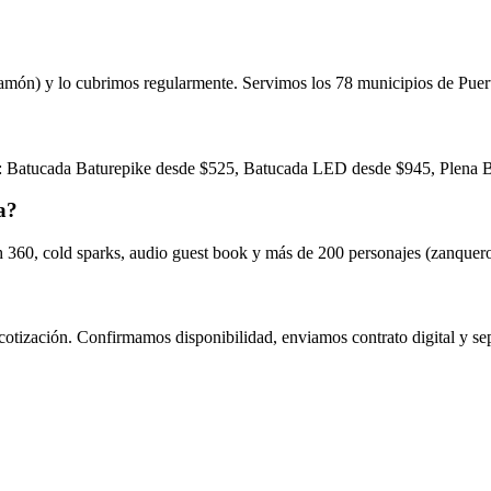
yamón) y lo cubrimos regularmente. Servimos los 78 municipios de Puer
: Batucada Baturepike desde $525, Batucada LED desde $945, Plena Bat
a?
h 360, cold sparks, audio guest book y más de 200 personajes (zanquero
otización. Confirmamos disponibilidad, enviamos contrato digital y sep