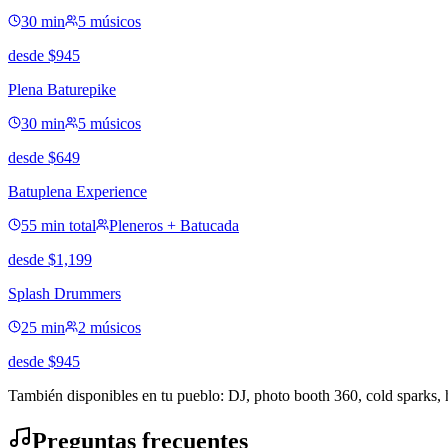
30 min
5 músicos
desde
$
945
Plena Baturepike
30 min
5 músicos
desde
$
649
Batuplena Experience
55 min total
Pleneros + Batucada
desde
$
1,199
Splash Drummers
25 min
2 músicos
desde
$
945
También disponibles en tu pueblo: DJ, photo booth 360, cold sparks,
Preguntas frecuentes