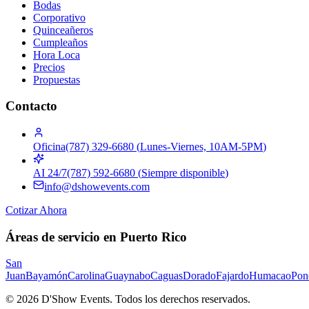
Bodas
Corporativo
Quinceañeros
Cumpleaños
Hora Loca
Precios
Propuestas
Contacto
Oficina
(787) 329-6680
(
Lunes-Viernes, 10AM-5PM
)
AI 24/7
(787) 592-6680
(
Siempre disponible
)
info@dshowevents.com
Cotizar Ahora
Áreas de servicio en Puerto Rico
San
Juan
Bayamón
Carolina
Guaynabo
Caguas
Dorado
Fajardo
Humacao
Pon
©
2026
D'Show Events.
Todos los derechos reservados.