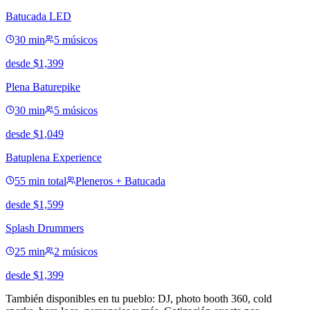
Batucada LED
30 min
5 músicos
desde
$
1,399
Plena Baturepike
30 min
5 músicos
desde
$
1,049
Batuplena Experience
55 min total
Pleneros + Batucada
desde
$
1,599
Splash Drummers
25 min
2 músicos
desde
$
1,399
También disponibles en tu pueblo: DJ, photo booth 360, cold