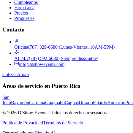
Cumpleaños
Hora Loca
Precios
Propuestas
Contacto
Oficina
(787) 329-6680
(
Lunes-Viernes, 10AM-5PM
)
AI 24/7
(787) 592-6680
(
Siempre disponible
)
info@dshowevents.com
Cotizar Ahora
Áreas de servicio en Puerto Rico
San
Juan
Bayamón
Carolina
Guaynabo
Caguas
Dorado
Fajardo
Humacao
Pon
©
2026
D'Show Events.
Todos los derechos reservados.
Política de Privacidad
Términos de Servicio
Desarrollado por
Pintado.AI